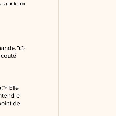
as garde, 
on 
mandé.”👉 
écouté 
👉 Elle 
entendre 
point de 