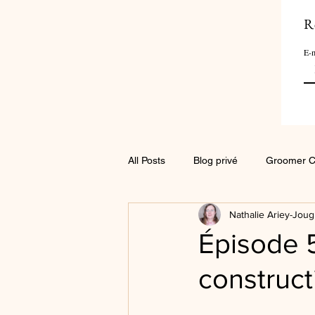
R
E-m
All Posts
Blog privé
Groomer C
Nathalie Ariey-Joug
Épisode 5
construct