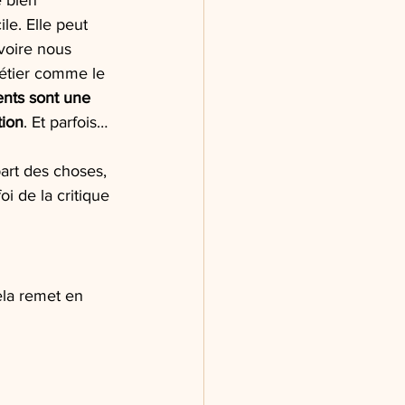
 bien 
ile. Elle peut 
voire nous 
métier comme le 
ents sont une 
tion
. Et parfois… 
 part des choses, 
i de la critique 
ela remet en 