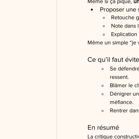
Même si ça pique, 
un
Proposer une s
Retouche gr
Note dans l
Explication 
Même un simple “je vai
Ce qu’il faut évi
Se défendre
ressent.
Blâmer le cl
Dénigrer un 
méfiance.
Rentrer dans
En résumé
La critique constructi