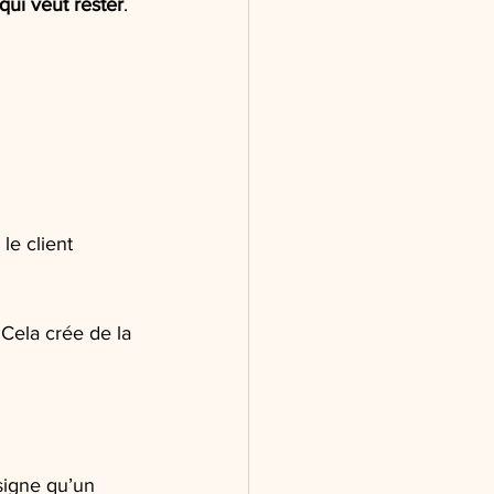
qui veut rester
.
e client 
 Cela crée de la 
 signe qu’un 