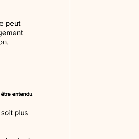
le peut 
ngement 
on.
e être entendu
.
soit plus 