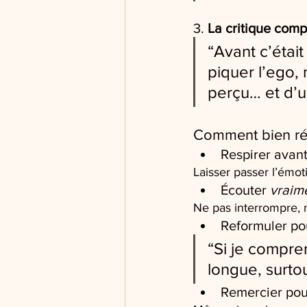
3. 
La critique comp
“Avant c’était
piquer l’ego,
perçu… et d’
Comment bien réag
Respirer avan
Laisser passer l’émot
Écouter 
vraim
Ne pas interrompre, ne
Reformuler po
“Si je compre
longue, surtou
Remercier pour