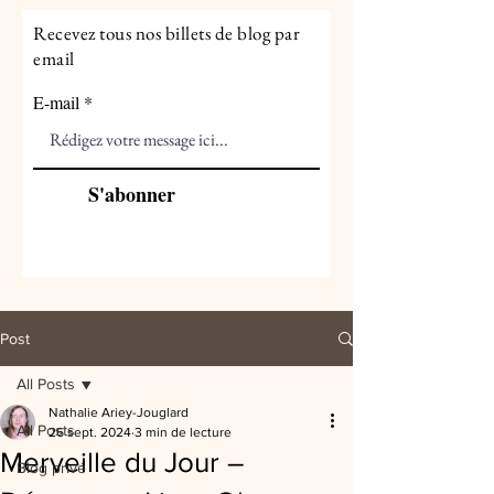
Recevez tous nos billets de blog par
email
E-mail
S'abonner
Post
All Posts
Nathalie Ariey-Jouglard
All Posts
26 sept. 2024
3 min de lecture
Merveille du Jour –
Blog privé