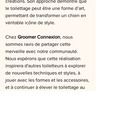
créations. Son approche démontre que 
le toilettage peut être une forme d’art, 
permettant de transformer un chien en 
véritable icône de style.
Chez 
Groomer Connexion
, nous 
sommes ravis de partager cette 
merveille avec notre communauté. 
Nous espérons que cette réalisation 
inspirera d'autres toiletteurs à explorer 
de nouvelles techniques et styles, à 
jouer avec les formes et les accessoires, 
et à continuer à élever le toilettage au 
rang d'art.
Félicitations à Lieto Ohsawa pour ce 
toilettage exceptionnel ! Nous avons 
hâte de découvrir ses prochaines 
créations et de continuer à admirer son 
talent unique.