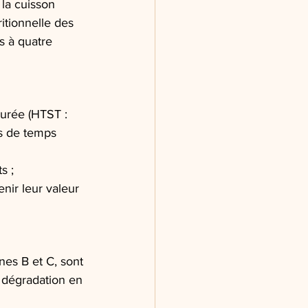
la cuisson 
itionnelle des 
 à quatre 
urée (HTST : 
s de temps 
s ;
nir leur valeur 
nes B et C, sont 
r dégradation en 