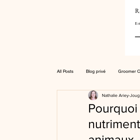
R
E-m
All Posts
Blog privé
Groomer C
Nathalie Ariey-Joug
Pourquoi 
nutriment
animaux