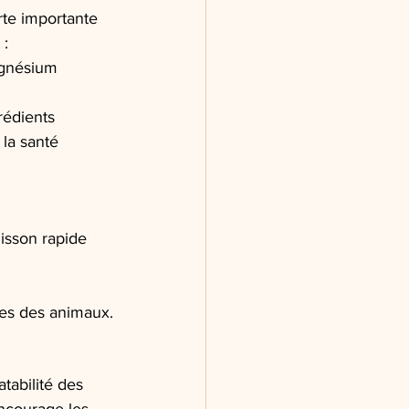
te importante 
 :
agnésium 
rédients 
la santé 
isson rapide 
ues des animaux.
tabilité des 