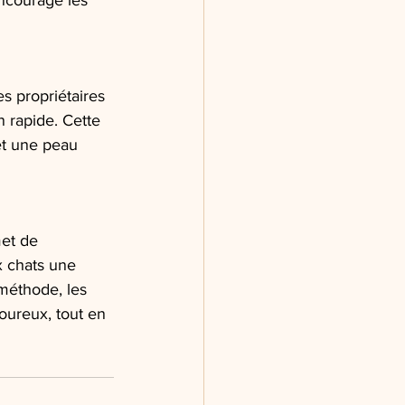
encourage les 
s propriétaires 
 rapide. Cette 
et une peau 
met de 
x chats une 
méthode, les 
oureux, tout en 