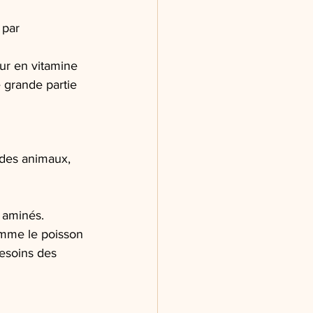
 par 
ur en vitamine 
 grande partie 
 des animaux, 
s aminés.
omme le poisson 
besoins des 