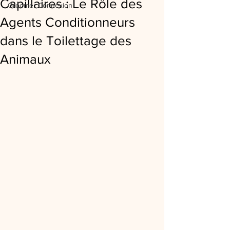
Capillaires : Le Rôle des
Groomer Connexion
Agents Conditionneurs
dans le Toilettage des
Animaux