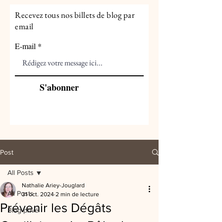
Recevez tous nos billets de blog par
email
E-mail
S'abonner
Post
All Posts
Nathalie Ariey-Jouglard
All Posts
31 oct. 2024
2 min de lecture
Prévenir les Dégâts
Blog privé