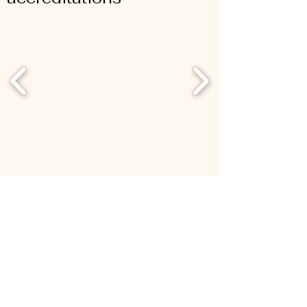
Tous nos cours sont protégés par les lois sur la
propriété intellectuelle. Toute copie ou reproduction
intégrale ou partielle de ces cours ou de leurs
illustrations est totalement interdite et passible de
poursuites. Vous n'avez pas le droit d'utiliser les cours
en dehors de votre certification.
La méthode et la labelisation DAATA ont été créées par
Mme Nathalie Doaré - Ariey-Jouglard et ne peuvent
être délivrées que par elle et les partenaires