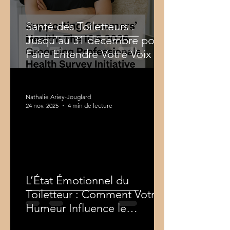
Santé des Toiletteurs :
Jusqu'au 31 décembre pour
Faire Entendre Votre Voix
Nathalie Ariey-Jouglard
24 nov. 2025
4 min de lecture
L’État Émotionnel du
Toiletteur : Comment Votre
Humeur Influence le
Comportement du Chien