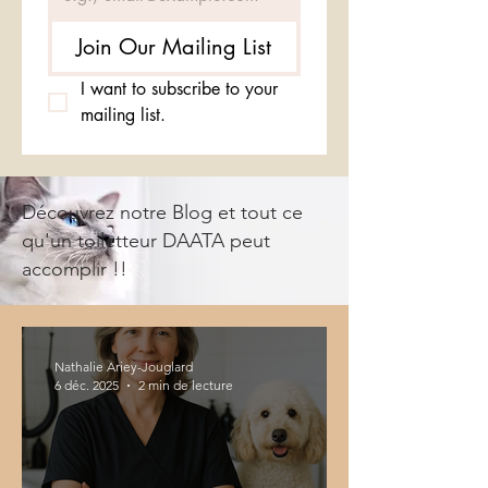
Join Our Mailing List
I want to subscribe to your 
mailing list.
Découvrez notre Blog et tout ce
qu'un toiletteur DAATA peut
accomplir !!
Nathalie Ariey-Jouglard
6 déc. 2025
2 min de lecture