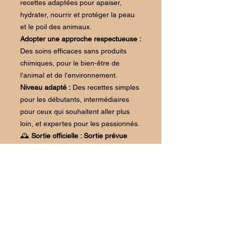
recettes adaptées pour apaiser,
hydrater, nourrir et protéger la peau
et le poil des animaux.
Adopter une approche respectueuse :
Des soins efficaces sans produits
chimiques, pour le bien-être de
l'animal et de l'environnement.
Niveau adapté :
Des recettes simples
pour les débutants, intermédiaires
pour ceux qui souhaitent aller plus
loin, et expertes pour les passionnés.
🕰
Sortie officielle : Sortie prévue
entre août et septembre 2025
Disponible en français, anglais et
espagnol. Livraison dans le monde
entier.
💫
Précommandez dès aujourd'hui
sur www.daatacertification.com et
soyez parmi les premiers à le