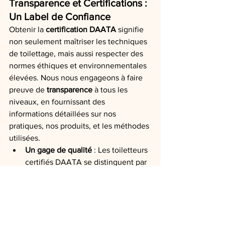
Transparence et Certifications : 
Un Label de Confiance
Obtenir la 
certification DAATA
 signifie 
non seulement maîtriser les techniques 
de toilettage, mais aussi respecter des 
normes éthiques et environnementales 
élevées. Nous nous engageons à faire 
preuve de 
transparence
 à tous les 
niveaux, en fournissant des 
informations détaillées sur nos 
pratiques, nos produits, et les méthodes 
utilisées.
Un gage de qualité
 : Les toiletteurs 
certifiés DAATA se distinguent par 
leur expertise et leur engagement 
à offrir un toilettage responsable, 
bienveillant et respectueux de 
l’animal. Cette certification est un 
véritable label de confiance pour 