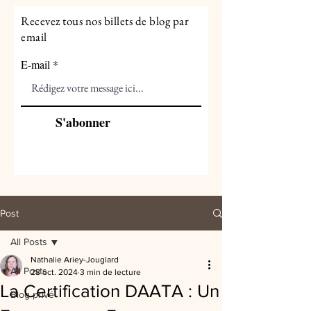
Recevez tous nos billets de blog par
email
E-mail
S'abonner
Post
All Posts
Nathalie Ariey-Jouglard
All Posts
28 oct. 2024
3 min de lecture
La Certification DAATA : Un
Blog privé