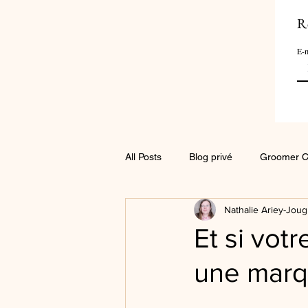
R
E-m
All Posts
Blog privé
Groomer C
Nathalie Ariey-Joug
Et si vot
une marqu