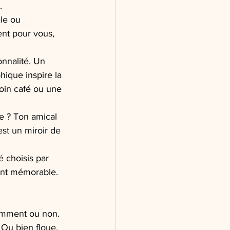
.
le ou 
ent pour vous, 
onnalité. Un 
hique inspire la 
oin café ou une 
e ? Ton amical 
st un miroir de 
té choisis par 
ent mémorable. 
iemment ou non. 
? Ou bien floue, 