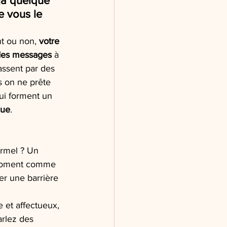
jà quelque 
 vous le 
t ou non, 
votre 
des messages
 à 
assent par des 
s on ne prête 
qui forment un 
çue
.
ormel ? Un 
e moment comme 
er une barrière 
e et affectueux, 
arlez des 