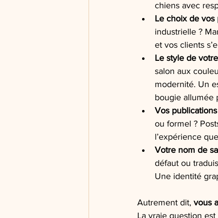
chiens avec resp
Le choix de vos 
industrielle ? M
et vos clients s
Le style de votr
salon aux couleu
modernité. Un es
bougie allumée p
Vos publications
ou formel ? Post
l’expérience que
Votre nom de sal
défaut ou tradui
Une identité gra
Autrement dit, 
vous 
La vraie question est 