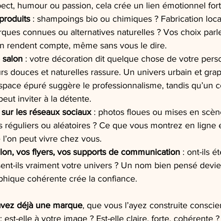
ect, humour ou passion, cela crée un lien émotionnel fort
produits
 : shampoings bio ou chimiques ? Fabrication loca
arques connues ou alternatives naturelles ? Vos choix parl
’en rendent compte, même sans vous le dire.
e salon
 : votre décoration dit quelque chose de votre pers
rs douces et naturelles rassure. Un univers urbain et grap
pace épuré suggère le professionnalisme, tandis qu’un c
eut inviter à la détente.
 sur les réseaux sociaux
 : photos floues ou mises en scèn
s réguliers ou aléatoires ? Ce que vous montrez en ligne e
 l’on peut vivre chez vous.
on, vos flyers, vos supports de communication
 : ont-ils é
sent-ils vraiment votre univers ? Un nom bien pensé devi
phique cohérente crée la confiance.
avez déjà une marque
, que vous l’ayez construite consc
: est-elle à votre image ? Est-elle claire, forte, cohérente 