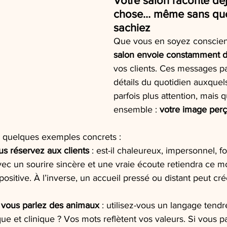
Votre salon raconte dé
chose… même sans que
sachiez
Que vous en soyez conscien
salon envoie constamment 
vos clients. Ces messages p
détails du quotidien auxquel
parfois plus attention, mais 
ensemble : 
votre image per
quelques exemples concrets :
us réservez aux clients
 : est-il chaleureux, impersonnel, f
 avec un sourire sincère et une vraie écoute retiendra c
ositive. À l’inverse, un accueil pressé ou distant peut cré
 vous parlez des animaux
 : utilisez-vous un langage tendr
ue et clinique ? Vos mots reflètent vos valeurs. Si vous p