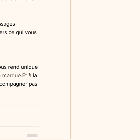
ssages 
vers ce qui vous 
ous rend unique 
 
marque.Et
 à la 
ccompagner pas 