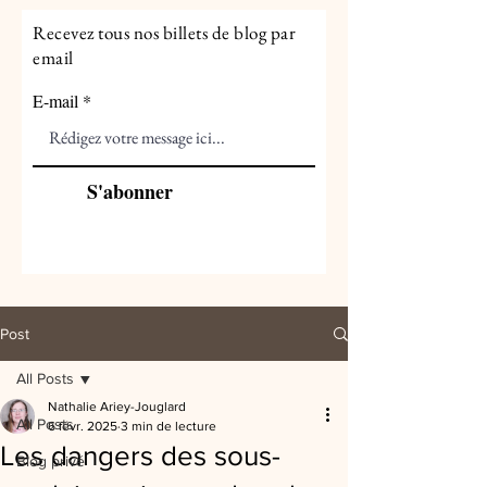
Recevez tous nos billets de blog par
email
E-mail
S'abonner
Post
All Posts
Nathalie Ariey-Jouglard
All Posts
6 févr. 2025
3 min de lecture
Les dangers des sous-
Blog privé